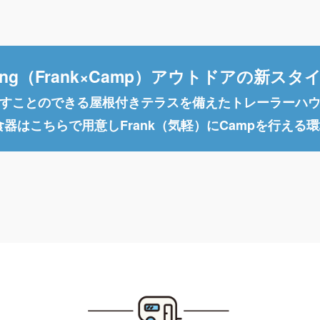
nping（Frank×Camp）アウトドアの新スタ
すことのできる屋根付きテラスを備えたトレーラーハ
食器はこちらで用意しFrank（気軽）にCampを行える