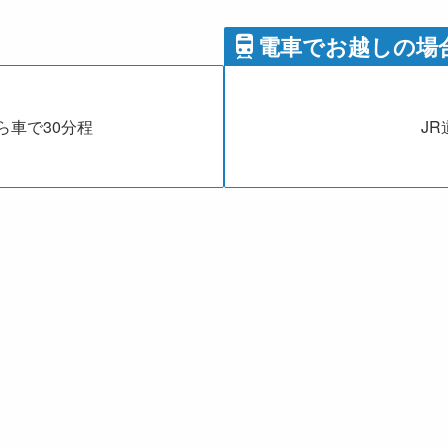
電車でお越しの場
ら車で30分程
J