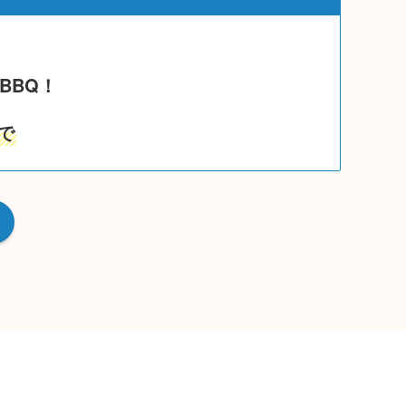
！
BBQ！
で